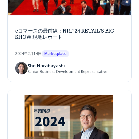
eコマースの最前線：NRF’24 RETAIL’S BIG
SHOW 現地レポート
2024年2月14日
Marketplace
Sho Narabayashi
Senior Business Development Representative