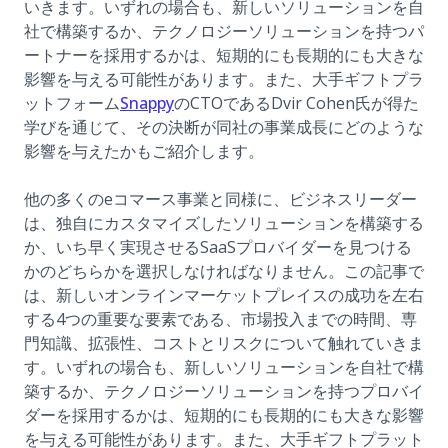
いきます。いずれの場合も、新しいソリューションを自
社で構築するか、テクノロジーソリューションを持つパ
ートナーを採用するかは、短期的にも長期的にも大きな
影響を与える可能性があります。また、大手ギフトプラ
(opens in a new tab)
ットフォーム
Snappy
のCTOであるDvir Cohen氏が得た
学びを通じて、その決断が同社の事業成長にどのような
影響を与えたかもご紹介します。
他の多くのeコマース事業と同様に、ビジネスリーダー
は、独自にカスタマイズしたソリューションを構築する
か、いち早く実現させるSaaSプロバイダーを見つける
かのどちらかを選択しなければなりません。この記事で
は、新しいオンラインマーケットプレイスの成功を左右
する4つの重要な要素である、市場投入までの時間、専
門知識、拡張性、コストとリスクについて触れていきま
す。いずれの場合も、新しいソリューションを自社で構
築するか、テクノロジーソリューションを持つプロバイ
ダーを採用するかは、短期的にも長期的にも大きな影響
を与える可能性があります。また、大手ギフトプラット