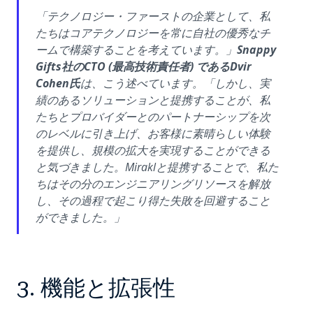
「テクノロジー・ファーストの企業として、私
たちはコアテクノロジーを常に自社の優秀なチ
ームで構築することを考えています。」
Snappy
Gifts社のCTO (最高技術責任者) であるDvir
Cohen氏
は、こう述べています。「しかし、実
績のあるソリューションと提携することが、私
たちとプロバイダーとのパートナーシップを次
のレベルに引き上げ、お客様に素晴らしい体験
を提供し、規模の拡大を実現することができる
と気づきました。Miraklと提携することで、私た
ちはその分のエンジニアリングリソースを解放
し、その過程で起こり得た失敗を回避すること
ができました。」
3. 機能と拡張性