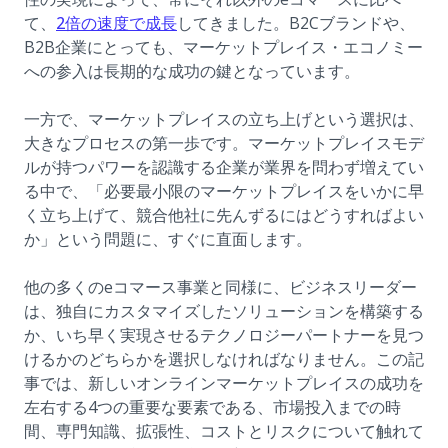
(opens in a new tab)
て、
2倍の速度で成長
してきました。B2Cブランドや、
B2B企業にとっても、マーケットプレイス・エコノミー
への参入は長期的な成功の鍵となっています。
一方で、マーケットプレイスの立ち上げという選択は、
大きなプロセスの第一歩です。マーケットプレイスモデ
ルが持つパワーを認識する企業が業界を問わず増えてい
る中で、「必要最小限のマーケットプレイスをいかに早
く立ち上げて、競合他社に先んずるにはどうすればよい
か」という問題に、すぐに直面します。
他の多くのeコマース事業と同様に、ビジネスリーダー
は、独自にカスタマイズしたソリューションを構築する
か、いち早く実現させるテクノロジーパートナーを見つ
けるかのどちらかを選択しなければなりません。この記
事では、新しいオンラインマーケットプレイスの成功を
左右する4つの重要な要素である、市場投入までの時
間、専門知識、拡張性、コストとリスクについて触れて