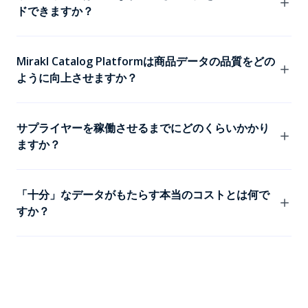
ドできますか？
はい。サプライヤーはAPI、FTP、Excel、XML、CSV、
または手動入力など、自社の能力に合った方法でアップ
Mirakl Catalog Platformは商品データの品質をどの
ロードできます。
ように向上させますか？
自動バリデーション、リアルタイムアラート、AIエンリ
ッチメントにより、完全で正確、市場に対応した商品情
サプライヤーを稼働させるまでにどのくらいかかり
報を確保します。
ますか？
サプライヤーは数日で稼働できます。オンボーディング
ワークフローと統合は、お客様固有の要件とデータ基準
「十分」なデータがもたらす本当のコストとは何で
に合わせて設定されます。
すか？
「十分」なだけの商品データは、混乱、返品、売上損
失、そして大規模に信頼を損ないます。顧客の60%は不
十分な商品体験を理由に商品の購入を断念しており、そ
のコストはカタログの拡大とともに増大します。