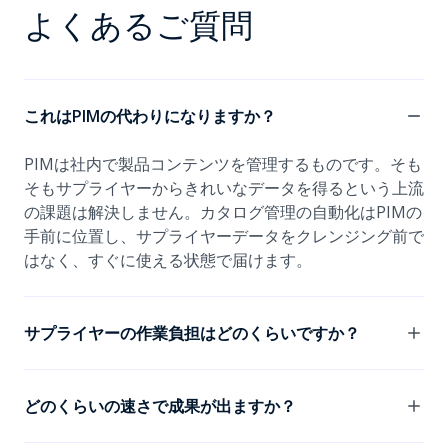
よくあるご質問
これはPIMの代わりになりますか？
PIMは社内で製品コンテンツを管理するものです。そも
そもサプライヤーからきれいなデータを得るという上流
の課題は解決しません。カタログ管理の自動化はPIMの
手前に位置し、サプライヤーデータをクレンジング前で
はなく、すぐに使える状態で届けます。
サプライヤーの作業負担はどのくらいですか？
ご想像より少ないはずです。サプライヤーはCSV、
Excel、API、独自ファイルなど、既存の形式のまま提出
どのくらいの速さで成果が出ますか？
できます。初回の一度きりの設定で、御社のタクソノミ