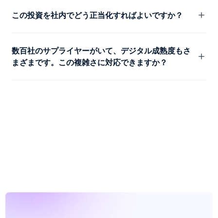
ーに自動でマッピングされます。ほとんどのサプライヤ
多くの企業は最初の四半期以内に時間の削減を実感しま
ーは数日で稼働します。あるFortune 500の流通業者で
す。あるFortune 500の流通業者では、新しいSKUの公
この投資を社内でどう正当化すればよいですか？
は、公開前からサプライヤーの側がこれを求めていまし
開までが数日から1日に短縮されました。連携は通常数
た。
か月で完了し、社内での開発は必要ありません。
まずは現状維持のコストから考えてみてください。手作
業でのSKU検証には、製品ごとに2〜5時間かかりま
数百社のサプライヤーがいて、デジタル成熟度もさ
す。公開が遅れるたびに、カタログが生み出せていない
まざまです。この複雑さに対応できますか？
売上が発生します。手作業でのデータ処理が人員・遅
延・エラーの面でどれだけコストになっているかを合算
対応できます。このプラットフォームは、自動化された
すれば、投資の意義は明確になります。調査によれば、
API連携からシンプルなExcelアップロードまで、あらゆ
公開までにSKUあたり平均10〜15回のサプライヤーと
るレベルのサプライヤーに対応します。AIによるマッピ
のやり取りが発生します。
ングが独自形式も特別な設定なしで処理します。導入の
ハードルは、どの社内代替案よりも低くなっています。