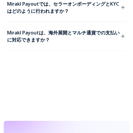
理型のエスクロー口座を使用し、セラーへの分配前のサ
Mirakl Payoutでは、セラーオンボーディングとKYC
ードパーティの資金を安全に保管します。これにより、
はどのように行われますか？
国・地域ごとに異なる資金移動法（MTL）および決済
サービス指令（PSD）への対応を支援します。
セラーオンボーディングはMiraklプラットフォーム内で
開始できるため、KYCプロセスを迅速かつスムーズに進
Mirakl Payoutは、海外展開とマルチ通貨での支払い
められます。セラーは事前に情報が入力されたフォーム
に対応できますか？
に記入してアカウント設定を進めます。KYCステータス
はMiraklバックオフィスに自動で反映されます。
はい。Mirakl Payoutはグローバルな拡大を前提として
おり、セラーは追加費用なしで希望する通貨で支払いを
受け取れます。新しい国や地域への展開や、海外セラー
のオンボーディングでも、Mirakl Payoutは国や地域を
またいだKYCと支払い業務をMiraklバックオフィスで一
元管理できます。