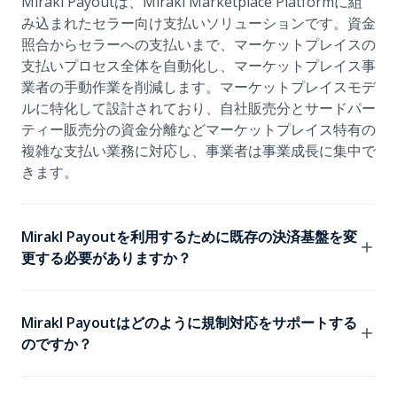
Mirakl Payoutは、Mirakl Marketplace Platformに組
み込まれたセラー向け支払いソリューションです。資金
照合からセラーへの支払いまで、マーケットプレイスの
支払いプロセス全体を自動化し、マーケットプレイス事
業者の手動作業を削減します。マーケットプレイスモデ
ルに特化して設計されており、自社販売分とサードパー
ティー販売分の資金分離などマーケットプレイス特有の
複雑な支払い業務に対応し、事業者は事業成長に集中で
きます。
Mirakl Payoutを利用するために既存の決済基盤を変
更する必要がありますか？
いいえ。Mirakl Payoutは既存の決済処理の仕組みに依
存しないため、あらゆる決済サービスプロバイダー
Mirakl Payoutはどのように規制対応をサポートする
（PSP）と併用できます。現在のチェックアウト体験を
のですか？
維持しながら、セラーへの支払いに関わる複雑な処理を
Mirakl Payoutに任せることができます。
Mirakl Payoutは、MTLおよびPSD2に準拠した分別管