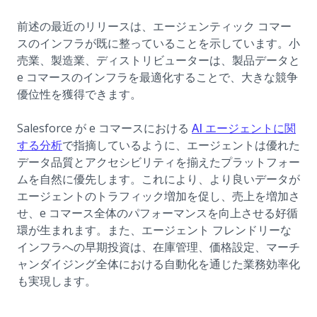
前述の最近のリリースは、エージェンティック コマー
スのインフラが既に整っていることを示しています。小
売業、製造業、ディストリビューターは、製品データと
e コマースのインフラを最適化することで、大きな競争
優位性を獲得できます。
Salesforce が e コマースにおける
AI エージェントに関
(opens in a new tab)
する分析
で指摘しているように、エージェントは優れた
データ品質とアクセシビリティを揃えたプラットフォー
ムを自然に優先します。これにより、より良いデータが
エージェントのトラフィック増加を促し、売上を増加さ
せ、e コマース全体のパフォーマンスを向上させる好循
環が生まれます。また、エージェント フレンドリーな
インフラへの早期投資は、在庫管理、価格設定、マーチ
ャンダイジング全体における自動化を通じた業務効率化
も実現します。