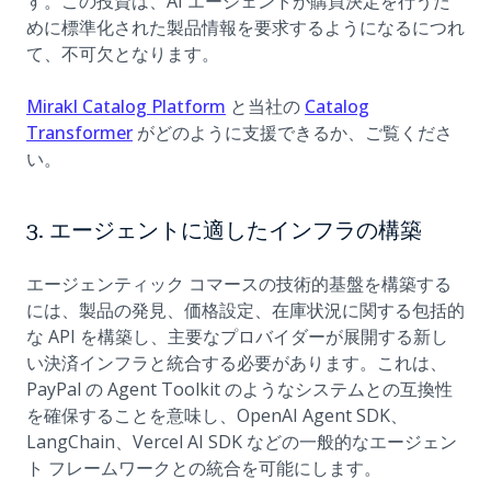
す。この投資は、AI エージェントが購買決定を行うた
めに標準化された製品情報を要求するようになるにつれ
て、不可欠となります。
(opens in a new tab)
Mirakl Catalog Platform
と当社の
Catalog
(opens in a new tab)
Transformer
がどのように支援できるか、ご覧くださ
い。
3. エージェントに適したインフラの構築
エージェンティック コマースの技術的基盤を構築する
には、製品の発見、価格設定、在庫状況に関する包括的
な API を構築し、主要なプロバイダーが展開する新し
い決済インフラと統合する必要があります。これは、
PayPal の Agent Toolkit のようなシステムとの互換性
を確保することを意味し、OpenAI Agent SDK、
LangChain、Vercel AI SDK などの一般的なエージェン
ト フレームワークとの統合を可能にします。