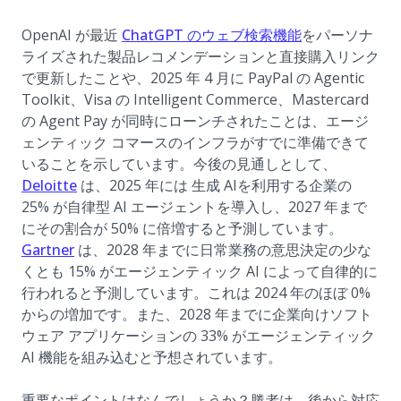
(opens in a ne
OpenAI が最近
ChatGPT のウェブ検索機能
をパーソナ
ライズされた製品レコメンデーションと直接購入リンク
で更新したことや、2025 年 4 月に PayPal の Agentic
Toolkit、Visa の Intelligent Commerce、Mastercard
の Agent Pay が同時にローンチされたことは、エージ
ェンティック コマースのインフラがすでに準備できて
いることを示しています。今後の見通しとして、
(opens in a new tab)
Deloitte
は、2025 年には 生成 AIを利用する企業の
25% が自律型 AI エージェントを導入し、2027 年まで
にその割合が 50% に倍増すると予測しています。
(opens in a new tab)
Gartner
は、2028 年までに日常業務の意思決定の少な
くとも 15% がエージェンティック AI によって自律的に
行われると予測しています。これは 2024 年のほぼ 0%
からの増加です。また、2028 年までに企業向けソフト
ウェア アプリケーションの 33% がエージェンティック
AI 機能を組み込むと予想されています。
重要なポイントはなんでしょうか？勝者は、後から対応