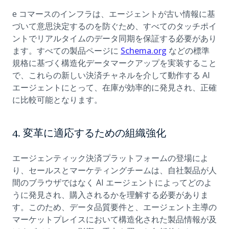
e コマースのインフラは、エージェントが古い情報に基
づいて意思決定するのを防ぐため、すべてのタッチポイ
ントでリアルタイムのデータ同期を保証する必要があり
(opens in a new 
ます。すべての製品ページに
Schema.org
などの標準
規格に基づく構造化データマークアップを実装すること
で、これらの新しい決済チャネルを介して動作する AI
エージェントにとって、在庫が効率的に発見され、正確
に比較可能となります。
4. 変革に適応するための組織強化
エージェンティック決済プラットフォームの登場によ
り、セールスとマーケティングチームは、自社製品が人
間のブラウザではなく AI エージェントによってどのよ
うに発見され、購入されるかを理解する必要がありま
す。このため、データ品質要件と、エージェント主導の
マーケットプレイスにおいて構造化された製品情報が及