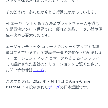
ントから発見され購入されるでしょうか？
その答えは、あなたが今とる行動にかかっています。
AI エージェントが高度な決済プラットフォームを通じ
て購買決定を行う世界では、優れた製品データが競争優
位を決める要素なのです。
エージェンティック コマースでスケールアップする準
備はできていますか？製品データの強化から始めましょ
う。エージェンティック コマースを支えるインフラと
して設計された当社のソリューションをご覧ください。
(opens in a new tab)
お問い合わせは
こちら
。
このブログは、2025 年 7 月 14 日に Anne-Claire
(opens in a new tab)
Baschet より投稿された
ブログ
の日本語版です。