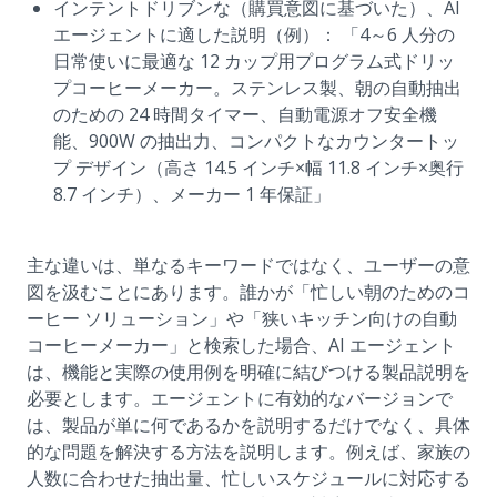
インテントドリブンな（購買意図に基づいた）、AI
エージェントに適した説明（例）： 「4～6 人分の
日常使いに最適な 12 カップ用プログラム式ドリッ
プコーヒーメーカー。ステンレス製、朝の自動抽出
のための 24 時間タイマー、自動電源オフ安全機
能、900W の抽出力、コンパクトなカウンタートッ
プ デザイン（高さ 14.5 インチ×幅 11.8 インチ×奥行
8.7 インチ）、メーカー 1 年保証」
主な違いは、単なるキーワードではなく、ユーザーの意
図を汲むことにあります。誰かが「忙しい朝のためのコ
ーヒー ソリューション」や「狭いキッチン向けの自動
コーヒーメーカー」と検索した場合、AI エージェント
は、機能と実際の使用例を明確に結びつける製品説明を
必要とします。エージェントに有効的なバージョンで
は、製品が単に何であるかを説明するだけでなく、具体
的な問題を解決する方法を説明します。例えば、家族の
人数に合わせた抽出量、忙しいスケジュールに対応する