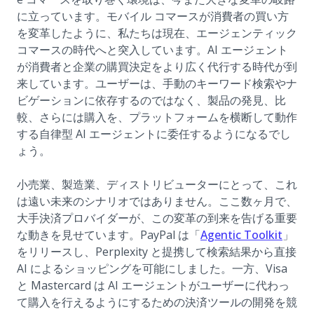
に立っています。モバイル コマースが消費者の買い方
を変革したように、私たちは現在、エージェンティック
コマースの時代へと突入しています。AI エージェント
が消費者と企業の購買決定をより広く代行する時代が到
来しています。ユーザーは、手動のキーワード検索やナ
ビゲーションに依存するのではなく、製品の発見、比
較、さらには購入を、プラットフォームを横断して動作
する自律型 AI エージェントに委任するようになるでし
ょう。
小売業、製造業、ディストリビューターにとって、これ
は遠い未来のシナリオではありません。ここ数ヶ月で、
大手決済プロバイダーが、この変革の到来を告げる重要
(opens
な動きを見せています。PayPal は「
Agentic Toolkit
」
をリリースし、Perplexity と提携して検索結果から直接
AI によるショッピングを可能にしました。一方、Visa
と Mastercard は AI エージェントがユーザーに代わっ
て購入を行えるようにするための決済ツールの開発を競