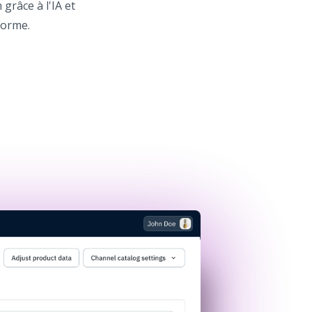
grâce à l'IA et
forme.
n a new tab)