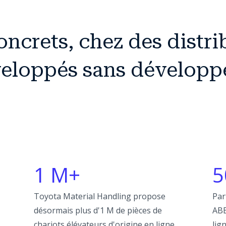
oncrets, chez des distr
veloppés sans développe
1 M+
5
Toyota Material Handling propose
Par
désormais plus d'1 M de pièces de
ABB
chariots élévateurs d'origine en ligne
lig