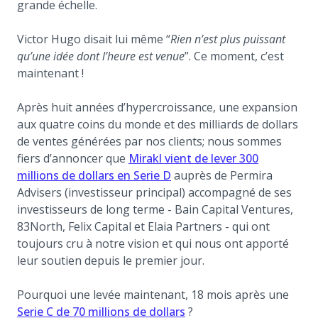
grande échelle.
Victor Hugo disait lui même “
Rien n’est plus puissant
qu’une idée dont l’heure est venue
”. Ce moment, c’est
maintenant !
Après huit années d’hypercroissance, une expansion
aux quatre coins du monde et des milliards de dollars
de ventes générées par nos clients; nous sommes
fiers d’annoncer que
Mirakl vient de lever 300
(opens in a new tab)
(opens in a new tab)
millions de dollars
en Serie D
auprès de Permira
Advisers (investisseur principal) accompagné de ses
investisseurs de long terme - Bain Capital Ventures,
83North, Felix Capital et Elaia Partners - qui ont
toujours cru à notre vision et qui nous ont apporté
leur soutien depuis le premier jour.
Pourquoi une levée maintenant, 18 mois après une
(opens in a new tab)
Serie C de 70 millions de dollars
?