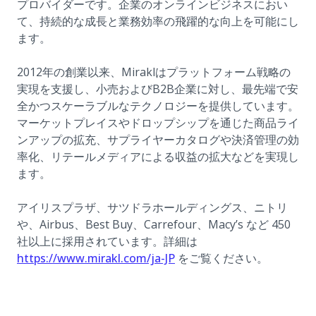
プロバイダーです。企業のオンラインビジネスにおい
て、持続的な成長と業務効率の飛躍的な向上を可能にし
ます。
2012年の創業以来、Miraklはプラットフォーム戦略の
実現を支援し、小売およびB2B企業に対し、最先端で安
全かつスケーラブルなテクノロジーを提供しています。
マーケットプレイスやドロップシップを通じた商品ライ
ンアップの拡充、サプライヤーカタログや決済管理の効
率化、リテールメディアによる収益の拡大などを実現し
ます。
アイリスプラザ、サツドラホールディングス、ニトリ
や、Airbus、Best Buy、Carrefour、Macy’s など 450
社以上に採用されています。詳細は
(opens in a new tab)
https://www.mirakl.com/ja-JP
をご覧ください。